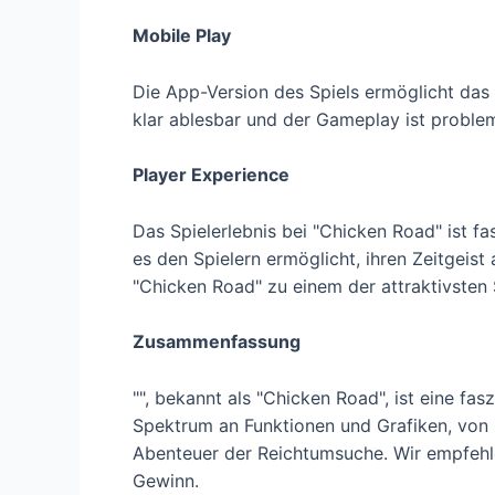
Mobile Play
Die App-Version des Spiels ermöglicht das
klar ablesbar und der Gameplay ist proble
Player Experience
Das Spielerlebnis bei "Chicken Road" ist f
es den Spielern ermöglicht, ihren Zeitgeis
"Chicken Road" zu einem der attraktivsten 
Zusammenfassung
"", bekannt als "Chicken Road", ist eine fas
Spektrum an Funktionen und Grafiken, von F
Abenteuer der Reichtumsuche. Wir empfehle
Gewinn.