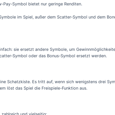
-Pay-Symbol bietet nur geringe Renditen.
 Symbole im Spiel, außer dem Scatter-Symbol und dem Bonus
einfach: sie ersetzt andere Symbole, um Gewinnmöglichkeit
 Scatter-Symbol oder das Bonus-Symbol ersetzt werden.
ne Schatzkiste. Es tritt auf, wenn sich wenigstens drei Symb
 löst das Spiel die Freispiele-Funktion aus.
ahlreich und vielseitig: