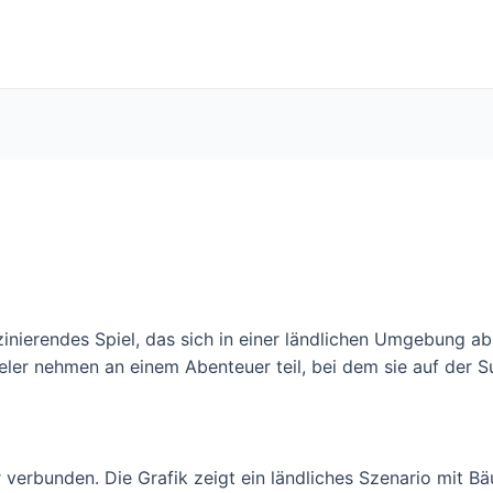
inierendes Spiel, das sich in einer ländlichen Umgebung absp
eler nehmen an einem Abenteuer teil, bei dem sie auf der 
 verbunden. Die Grafik zeigt ein ländliches Szenario mit B