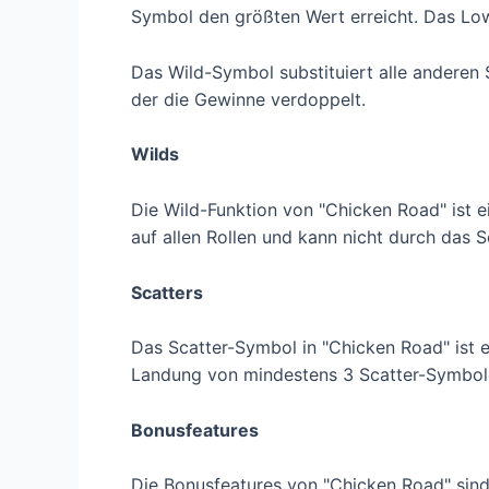
Symbol den größten Wert erreicht. Das Low
Das Wild-Symbol substituiert alle anderen
der die Gewinne verdoppelt.
Wilds
Die Wild-Funktion von "Chicken Road" ist 
auf allen Rollen und kann nicht durch das
Scatters
Das Scatter-Symbol in "Chicken Road" ist ei
Landung von mindestens 3 Scatter-Symbolem
Bonusfeatures
Die Bonusfeatures von "Chicken Road" sind z