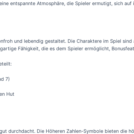
 eine entspannte Atmosphäre, die Spieler ermutigt, sich auf 
froh und lebendig gestaltet. Die Charaktere im Spiel sind 
gartige Fähigkeit, die es dem Spieler ermöglicht, Bonusfeat
teilt:
nd 7)
en Hut
 gut durchdacht. Die Höheren Zahlen-Symbole bieten die h