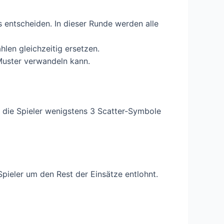
s entscheiden. In dieser Runde werden alle
len gleichzeitig ersetzen.
 Muster verwandeln kann.
n die Spieler wenigstens 3 Scatter-Symbole
Spieler um den Rest der Einsätze entlohnt.