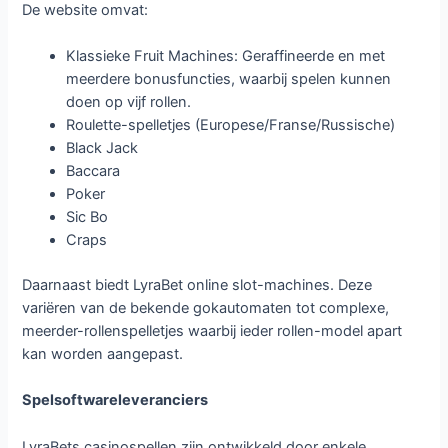
De website omvat:
Klassieke Fruit Machines: Geraffineerde en met
meerdere bonusfuncties, waarbij spelen kunnen
doen op vijf rollen.
Roulette-spelletjes (Europese/Franse/Russische)
Black Jack
Baccara
Poker
Sic Bo
Craps
Daarnaast biedt LyraBet online slot-machines. Deze
variëren van de bekende gokautomaten tot complexe,
meerder-rollenspelletjes waarbij ieder rollen-model apart
kan worden aangepast.
Spelsoftwareleveranciers
LyraBets casinospellen zijn ontwikkeld door enkele