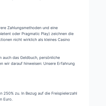
hrere Zahlungsmethoden und eine
etent oder Pragmatic Play) zeichnen die
ionen nicht wirklich als kleines Casino
m auch das Geldbuch, persönliche
n wir darauf hinweisen: Unsere Erfahrung
 250% zu. In Bezug auf die Freispielerzahl
n Euro.