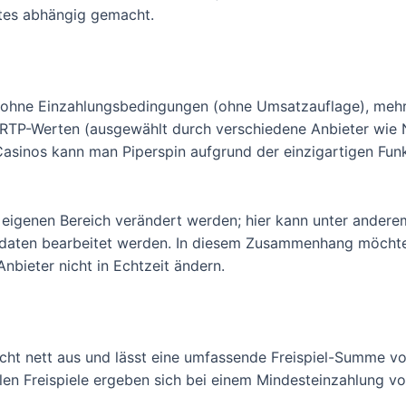
tes abhängig gemacht.
oni ohne Einzahlungsbedingungen (ohne Umsatzauflage), me
RTP-Werten (ausgewählt durch verschiedene Anbieter wie N
asinos kann man Piperspin aufgrund der einzigartigen Funkt
 eigenen Bereich verändert werden; hier kann unter andere
gsdaten bearbeitet werden. In diesem Zusammenhang möchte
nbieter nicht in Echtzeit ändern.
ht nett aus und lässt eine umfassende Freispiel-Summe von
alen Freispiele ergeben sich bei einem Mindesteinzahlung vo