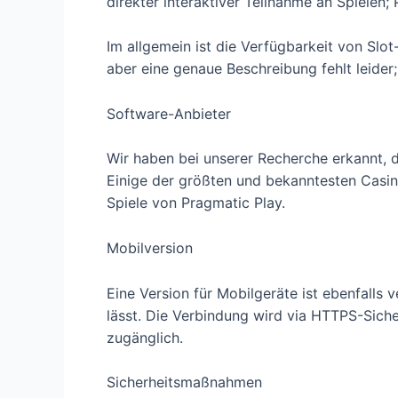
direkter interaktiver Teilnahme an Spielen
Im allgemein ist die Verfügbarkeit von Sl
aber eine genaue Beschreibung fehlt leider
Software-Anbieter
Wir haben bei unserer Recherche erkannt, da
Einige der größten und bekanntesten Casin
Spiele von Pragmatic Play.
Mobilversion
Eine Version für Mobilgeräte ist ebenfalls 
lässt. Die Verbindung wird via HTTPS-Siche
zugänglich.
Sicherheitsmaßnahmen