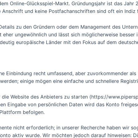
f dem Online-Glücksspiel-Markt. Gründungsjahr ist das Jahr 2
 Anschrift und keine Postfachanschriften sind oft ein Indiz f
n, Details zu den Gründern oder dem Management des Unter
t eher ungewöhnlich und lässt sich möglicherweise besser 
indeutig europäische Länder mit den Fokus auf dem deutsch
eiche Einbindung recht umfassend, aber zuvorkommender als
rt werden; einige mögen eine einfache und schnellere Regist
 die Website des Anbieters zu starten (https://www.piperspi
hen Eingabe von persönlichen Daten wird das Konto freige
Plattform befolgen.
nte nicht erforderlich; in unserer Recherche haben wir sog
-Konto aktiv wurde. Wir möchten jedoch darauf hinweisen: 