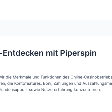
-Entdecken mit Piperspin
ir die Merkmale und Funktionen des Online-Casinobetriebs
ren, die Kontofeatures, Boni, Zahlungen und Auszahlungsme
, Kundensupport sowie Nutzererfahrung konzentrieren.