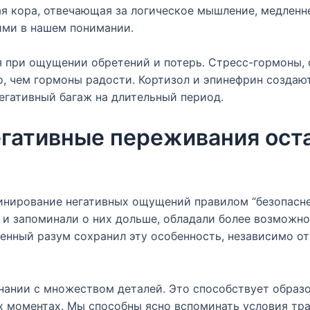
я кора, отвечающая за логическое мышление, медленн
ими в нашем понимании.
 при ощущении обретений и потерь. Стресс-гормоны,
о, чем гормоны радости. Кортизол и эпинефрин создаю
егативный багаж на длительный период.
егативные переживания ост
нирование негативных ощущений правилом “безопаснее
 и запоминали о них дольше, обладали более возможно
енный разум сохранил эту особенность, независимо 
нании с множеством деталей. Это способствует образ
х моментах. Мы способны ясно вспоминать условия тр