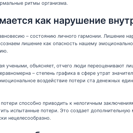
ормальные ритмы организма.
мается как нарушение внут
авновесию – состоянию личного гармонии. Лишение нар
осознаем лишение как опасность нашему эмоционально
ию.
ая учеными, объясняет, отчего люди переоценивают л
еравномерна – степень графика в сфере утрат значите
 эмоциональное воздействие потери ста денежных един
 потери способно приводить к нелогичным заключения
тить испытанные потери. Это создает дополнительную
ски нецелесообразно.