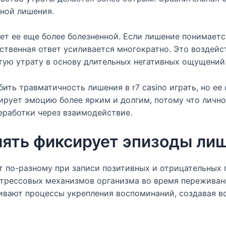
вной лишения.
т ее еще более болезненной. Если лишение понимаетс
ственная ответ усиливается многократно. Это воздей
тую утрату в основу длительных негативных ощущений
ть травматичность лишения в r7 casino играть, но ее 
рует эмоцию более ярким и долгим, потому что лично
еработки через взаимодействие.
мять фиксирует эпизоды ли
 по-разному при записи позитивных и отрицательных 
трессовых механизмов организма во время переживани
ивают процессы укрепления воспоминаний, создавая в