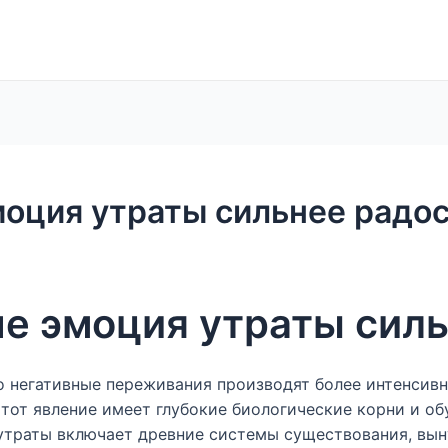
моция утраты сильнее радо
не эмоция утраты сил
о негативные переживания производят более интенсивн
Этот явление имеет глубокие биологические корни и о
утраты включает древние системы существования, выну