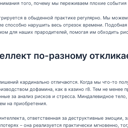
онимания того, почему мы переживаем плохие события
рируется в обыденной практике регулярно. Мы можем 
ие способно нарушить весь отрезок времени. Подобная
ом для наших прародителей, помогая им обходить рис
еллект по-разному откликае
лишений кардинально отличаются. Когда мы что-то пол
изводством дофамина, как в казино r8. Тем не менее 
нные за анализ рисков и стресса. Миндалевидное тело,
чем на приобретения.
интеллекта, ответственная за деструктивные эмоции, з
потерях – она реализуется практически мгновенно, то