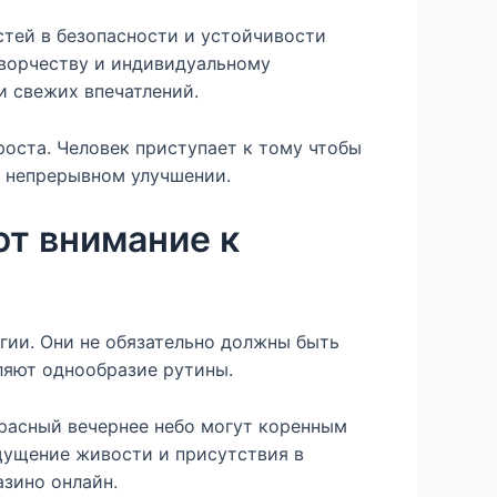
тей в безопасности и устойчивости
ворчеству и индивидуальному
 свежих впечатлений.
оста. Человек приступает к тому чтобы
 в непрерывном улучшении.
т внимание к
гии. Они не обязательно должны быть
ляют однообразие рутины.
красный вечернее небо могут коренным
щущение живости и присутствия в
азино онлайн.