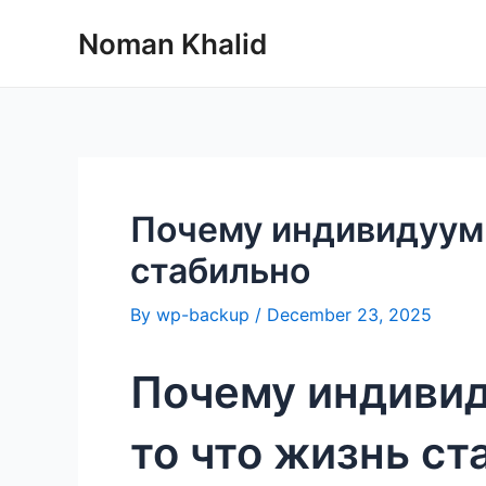
Skip
Noman Khalid
to
content
Почему индивидуумы
стабильно
By
wp-backup
/
December 23, 2025
Почему индивид
то что жизнь ст