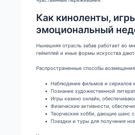
чувственные переживания.
Как киноленты, игр
эмоциональный нед
Нынешняя отрасль забав работает во м
геймплей и иные формы искусства дают
Распространенные способы возмещения
Наблюдение фильмов и сериалов 
Познание художественной литерат
Игры казино онлайн, обеспечива
Физические активности, обеспеч
Творческие хобби, дающие шанс с
Поездки и туры для получения но