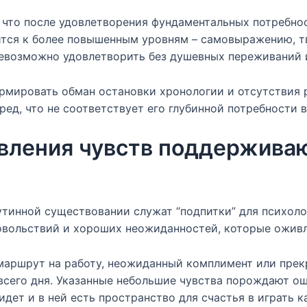
что после удовлетворения фундаментальных потребнос
тся к более повышенным уровням – самовыражению, т
евозможно удовлетворить без душевных переживаний и
рмировать обман остановки хронологии и отсутствия р
еред, что не соответствует его глубинной потребности
вления чувств поддерживаю
тинной существовании служат “подпитки” для психоло
овольствий и хороших неожиданностей, которые ожив
 маршрут на работу, неожиданный комплимент или пре
сего дня. Указанные небольшие чувства порождают о
идет и в ней есть пространство для счастья в играть к