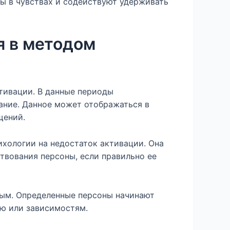
ы в чувствах и содействуют удерживать
я в методом
ктивации. В данные периоды
ание. Данное может отображаться в
щений.
ихологии на недостаток активации. Она
твования персоны, если правильно ее
ным. Определенные персоны начинают
ию или зависимостям.