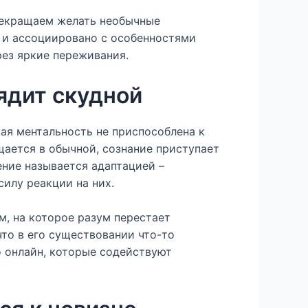
прекращаем желать необычные
 и ассоциировано с особенностями
ез яркие переживания.
ядит скудной
ая ментальность не приспособлена к
ается в обычной, сознание приступает
ние называется адаптацией –
илу реакции на них.
м, на которое разум перестает
то в его существовании что-то
о онлайн, которые содействуют