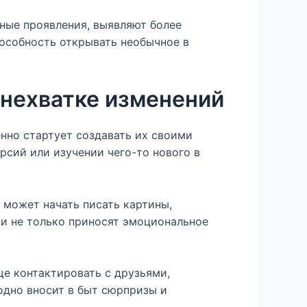
ные проявления, выявляют более
особность открывать необычное в
 нехватке изменений
нно стартует создавать их своими
рсий или изучении чего-то нового в
 может начать писать картины,
ти не только приносят эмоциональное
ще контактировать с друзьями,
одно вносит в быт сюрпризы и