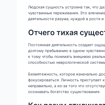
Людская сущность устроена так, что да
чувственные переживания. Это влечени
деятельности разума, нуждой в росте 
Отчего тихая сущес
Постоянная деятельность создает ощущ
долгому пребыванию в одном чувственн
к тому чтобы понимать внешнюю реальн
способностью неврологической системы
Безмятежность, которое изначально дос
фокусироваться. Личность приступает к
неправильно, а из-за того что отсутст
осознавать богатство существования.