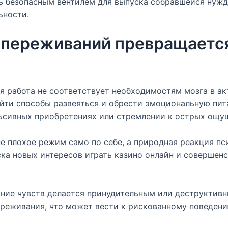
ь безопасным вентилем для выпуска собравшейся нужд
ьности.
 переживаний превращаетс
ая работа не соответствует необходимостям мозга в а
йти способы развеяться и обрести эмоциональную пит
ьсивных приобретениях или стремлении к острых ощу
не плохое режим само по себе, а природная реакция пс
ка новых интересов играть казино онлайн и совершенс
ание чувств делается принудительным или деструктив
ереживания, что может вести к рискованному поведен