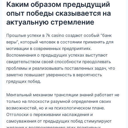
Каким образом предыдущий
опыт победы сказывается на
актуальную стремление
Прошлые успехи в 7k casino создают особый “банк
веры”, который человек в состоянии применять для
мотивации в современных предприятиях.
Воспоминания о предыдущих успехах выступают
свидетельством своей способности преодолевать
проблемы и реализовывать поставленных задач, что
заметно повышает уверенность в вероятность
грядущих побед.
Ментальный механизм трансляции знаний работает не
только на плоскости разумной определения своих
возможностей, но и на психологическом плане.
Отголоски о переживании наслаждения и
самоуважения от предыдущих побед стимулируют
желание к воспроизведению этих позитивных