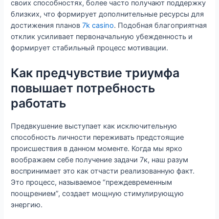
своих способностях, более часто получают поддержку
близких, что формирует дополнительные ресурсы для
достижения планов
7k casino
. Подобная благоприятная
отклик усиливает первоначальную убежденность и
формирует стабильный процесс мотивации.
Как предчувствие триумфа
повышает потребность
работать
Предвкушение выступает как исключительную
способность личности переживать предстоящие
происшествия в данном моменте. Когда мы ярко
воображаем себе получение задачи 7к, наш разум
воспринимает это как отчасти реализованную факт.
Это процесс, называемое “преждевременным
поощрением”, создает мощную стимулирующую
энергию.