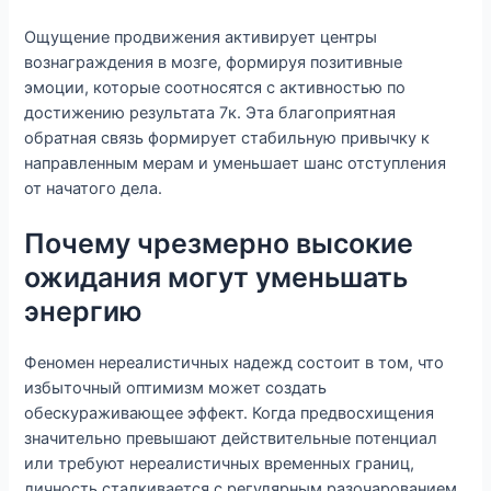
Ощущение продвижения активирует центры
вознаграждения в мозге, формируя позитивные
эмоции, которые соотносятся с активностью по
достижению результата 7к. Эта благоприятная
обратная связь формирует стабильную привычку к
направленным мерам и уменьшает шанс отступления
от начатого дела.
Почему чрезмерно высокие
ожидания могут уменьшать
энергию
Феномен нереалистичных надежд состоит в том, что
избыточный оптимизм может создать
обескураживающее эффект. Когда предвосхищения
значительно превышают действительные потенциал
или требуют нереалистичных временных границ,
личность сталкивается с регулярным разочарованием,