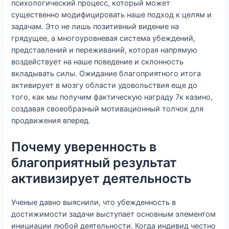
психологический процесс, который может
существенно модифицировать наше подход к целям и
задачам. Это не лишь позитивный видение на
грядущее, а многоуровневая система убеждений,
представлений и переживаний, которая напрямую
воздействует на наше поведение и склонность
вкладывать силы. Ожидание благоприятного итога
активирует в мозгу области удовольствия еще до
того, как мы получим фактическую награду 7к казино,
создавая своеобразный мотивационный толчок для
продвижения вперед.
Почему уверенность в
благоприятный результат
активизирует деятельность
Ученые давно выяснили, что убежденность в
достижимости задачи выступает основным элементом
инициации любой деятельности. Когда индивид честно