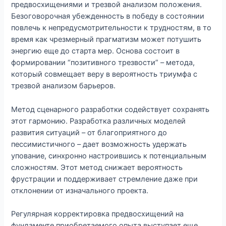
предвосхищениями и трезвой анализом положения.
Безоговорочная убежденность в победу в состоянии
повлечь к непредусмотрительности к трудностям, в то
время как чрезмерный прагматизм может потушить
энергию еще до старта мер. Основа состоит в
формировании “позитивного трезвости” – метода,
который совмещает веру в вероятность триумфа с
трезвой анализом барьеров.
Метод сценарного разработки содействует сохранять
этот гармонию. Разработка различных моделей
развития ситуаций – от благоприятного до
пессимистичного – дает возможность удержать
упование, синхронно настроившись к потенциальным
сложностям. Этот метод снижает вероятность
фрустрации и поддерживает стремление даже при
отклонении от изначального проекта.
Регулярная корректировка предвосхищений на
фундаменте приобретаемого опыта выступает еще