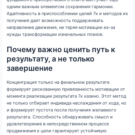
одним важным элементом сохранения гармонии.
Адаптивность в приспособлении целей 7к и методов их
получения дает возможность поддерживать
направление движения, не теряя мотивации из-за
нужды трансформации изначальных планов.
Почему важно ценить путь к
результату, а не только
завершение
Концентрация только на финальном результате
формирует рискованную привязанность мотивации от
момента реализации результата 7к казино. Этот метод
не только отбирает индивида наслаждения от хода, но
и формирует пустота после получения желаемого
результата. Способность обнаруживать смысл и
удовлетворение в непосредственном процессе
продвижения к цели гарантирует устойчивую