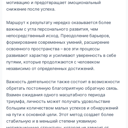
мотивацию и предотвращает эмоциональный
снижение после успеха.
Маршрут к результату нередко оказывается более
важным с угла персонального развития, чем
непосредственный исход. Преодоление барьеров,
формирование современных умений, расширение
освоенного пространства – все эти процессы
развивают характер и усиливают уверенность в себе
путями, которые продолжаются с человеком
независимо от определенных достижений.
Важность деятельности также состоит в возможности
обретать постоянную благоприятную обратную связь.
Взамен ожидания одного масштабного периода
триумфа, личность может получать удовольствие
большим количеством малых успехов и обнаружений
на пути к основной цели. Этот метод создает более
стабильную и в меньшей степени уязвимую
мотивационную структуру, которая не зависит от