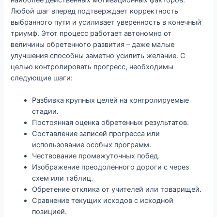
Любой шаг вперед подтверждает корректность
выбранного пути и усиливает уверенность в конечный
триумф. Этот процесс работает автономно от
величины обретенного развития – даже малые
улучшения способны заметно усилить желание. С
целью контролировать прогресс, необходимы
следующие шаги:
Разбивка крупных целей на контролируемые
стадии.
Постоянная оценка обретенных результатов.
Составление записей прогресса или
использование особых программ.
Чествование промежуточных побед.
Изображение преодоленного дороги с через
схем или таблиц.
Обретение отклика от учителей или товарищей.
Сравнение текущих исходов с исходной
позицией.