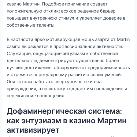
казино Мартин. Подобное понимание создает
положительную отклик: всякое решенное барьер
повышает внутреннюю стимул и укрепляет доверие в
собственные таланты.
В частности ярко мотивирующая мощь азарта от Martin
casino выражается в профессиональной активности.
Служащие, ощущающие энтузиазм к собственной
деятельности, демонстрируют существенно более
лучшие достижения, обнаруживают предприимчивость
и стремятся к регулярному развитию своих умений.
Они готовы работать сверхурочно не из-за
принуждения, а поскольку ход дает им наслаждение и
переживание воплощения.
Дофаминергическая система:
как энтузиазм в казино Мартин
активизирует