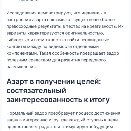
Исследования демонстрируют, что индивиды в
настроении азарта показывают существенно более
превосходные результаты в тестах на креативность. Их
варианты характеризуются оригинальностью,
гибкостью и возможностью найти неожиданные
контакты между по видимости отдельными
компонентами. Такая особенность превращает задор
полезным средством для развития передового
размышления.
Азарт в получении целей:
состязательный
заинтересованность к итогу
Нормальный задор преобразует процесс достижения
задач в интересную игру, где каждый ступень к цели
предоставляет радость и стимулирует к будущим