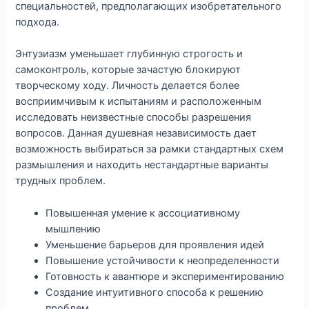
специальностей, предполагающих изобретательного
подхода.
Энтузиазм уменьшает глубинную строгость и
самоконтроль, которые зачастую блокируют
творческому ходу. Личность делается более
восприимчивым к испытаниям и расположенным
исследовать неизвестные способы разрешения
вопросов. Данная душевная независимость дает
возможность выбираться за рамки стандартных схем
размышления и находить нестандартные варианты
трудных проблем.
Повышенная умение к ассоциативному
мышлению
Уменьшение барьеров для проявления идей
Повышение устойчивости к неопределенности
Готовность к авантюре и экспериментированию
Создание интуитивного способа к решению
проблем