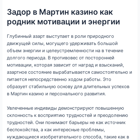
Задор в Мартин казино как
родник мотивации и энергии
Глубинный азарт выступает в роли природного
движущей силы, могущего удерживать большой
объем энергии и целеустремленности на в течение
долгого периода. В противовес от посторонней
мотивации, которая зависит от наград и взысканий,
азартное состояние вырабатывается самостоятельно и
питается непосредственно ходом работы. Это
образует стабильную основу для длительных успехов
в Мартин казино и персонального развития.
Увлеченные индивиды демонстрируют повышенную
склонность к восприятию трудностей и преодолению
трудностей. Они понимают барьеры не как источник
беспокойства, а как интересные проблемы,
нуждающиеся изобретательного способа, такие как в