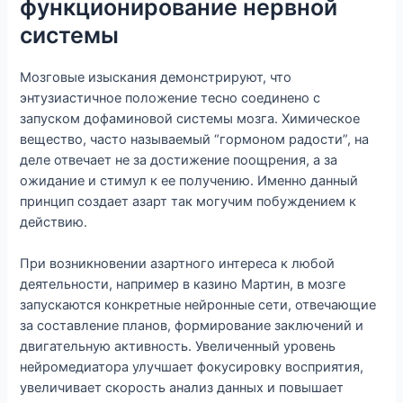
функционирование нервной
системы
Мозговые изыскания демонстрируют, что
энтузиастичное положение тесно соединено с
запуском дофаминовой системы мозга. Химическое
вещество, часто называемый “гормоном радости”, на
деле отвечает не за достижение поощрения, а за
ожидание и стимул к ее получению. Именно данный
принцип создает азарт так могучим побуждением к
действию.
При возникновении азартного интереса к любой
деятельности, например в казино Мартин, в мозге
запускаются конкретные нейронные сети, отвечающие
за составление планов, формирование заключений и
двигательную активность. Увеличенный уровень
нейромедиатора улучшает фокусировку восприятия,
увеличивает скорость анализ данных и повышает