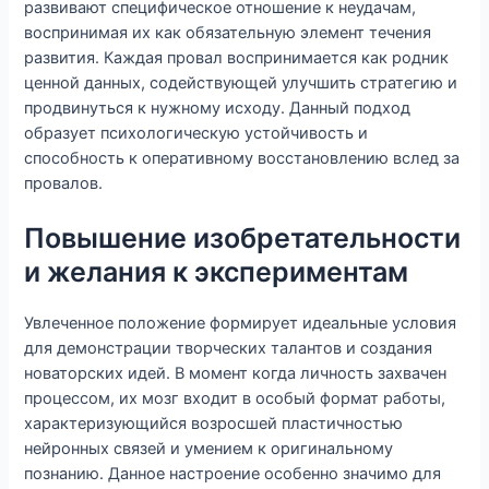
развивают специфическое отношение к неудачам,
воспринимая их как обязательную элемент течения
развития. Каждая провал воспринимается как родник
ценной данных, содействующей улучшить стратегию и
продвинуться к нужному исходу. Данный подход
образует психологическую устойчивость и
способность к оперативному восстановлению вслед за
провалов.
Повышение изобретательности
и желания к экспериментам
Увлеченное положение формирует идеальные условия
для демонстрации творческих талантов и создания
новаторских идей. В момент когда личность захвачен
процессом, их мозг входит в особый формат работы,
характеризующийся возросшей пластичностью
нейронных связей и умением к оригинальному
познанию. Данное настроение особенно значимо для