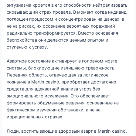
энтузиазма кроется в его способности нейтрализовать
сковывающий страх провала. В момент когда индивид
поглощен процессом и сконцентрирован на шансах, а
не на рисках, их осознание вероятных поражений
радикально трансформируется. Вместо основания
беспокойства они делаются ценным опытом и
ступенью к успеху.
Азартное состояние активирует в головном мозге
системы, блокирующие излишнюю тревожность.
Передняя область, отвечающая за логическое
познание в Martin casino, приобретает достаточно
средств для адекватной анализа угроз без
эмоционального искажения. Это обеспечивает
формировать обдуманные решения, основанные на
фактическом изучении обстановки, а не на
иррациональных страхах.
Люди, воспитывающие здоровый азарт в Martin casino,