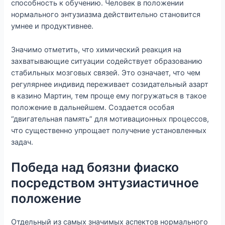
способность к обучению. Человек в положении
нормального энтузиазма действительно становится
умнее и продуктивнее.
Значимо отметить, что химический реакция на
захватывающие ситуации содействует образованию
стабильных мозговых связей. Это означает, что чем
регулярнее индивид переживает созидательный азарт
в казино Мартин, тем проще ему погружаться в такое
положение в дальнейшем. Создается особая
“двигательная память” для мотивационных процессов,
что существенно упрощает получение установленных
задач.
Победа над боязни фиаско
посредством энтузиастичное
положение
Отдельный из самых значимых аспектов нормального