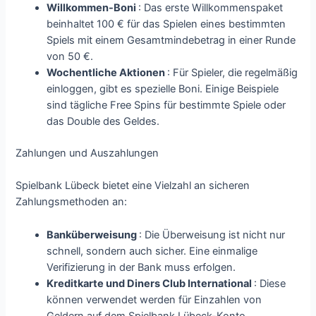
Willkommen-Boni
: Das erste Willkommenspaket
beinhaltet 100 € für das Spielen eines bestimmten
Spiels mit einem Gesamtmindebetrag in einer Runde
von 50 €.
Wochentliche Aktionen
: Für Spieler, die regelmäßig
einloggen, gibt es spezielle Boni. Einige Beispiele
sind tägliche Free Spins für bestimmte Spiele oder
das Double des Geldes.
Zahlungen und Auszahlungen
Spielbank Lübeck bietet eine Vielzahl an sicheren
Zahlungsmethoden an:
Banküberweisung
: Die Überweisung ist nicht nur
schnell, sondern auch sicher. Eine einmalige
Verifizierung in der Bank muss erfolgen.
Kreditkarte und Diners Club International
: Diese
können verwendet werden für Einzahlen von
Geldern auf dem Spielbank Lübeck-Konto.