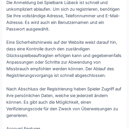
Die Anmeldung bei Spielbank Lübeck ist schnell und
unkompliziert ablaufen. Um sich zu registrieren, benötigen
Sie Ihre vollständige Adresse, Telefonnummer und E-Mail-
Adresse. Es wird auch ein Benutzernamen und ein
Passwort ausgewählt.
Eine Sicherheitshinweis auf der Website weist darauf hin,
dass eine Kontrolle durch den zuständigen
Glücksspielbeauftragten erfolgen kann und gegebenenfalls
Anpassungen oder Schritte zur Abwendung von
Missbrauch empfohlen werden können. Der Ablauf des
Registrierungsvorgangs ist schnell abgeschlossen.
Nach Abschluss der Registrierung haben Spieler Zugriff auf
ihre persönlichen Daten, welche sie jederzeit ändern
können. Es gibt auch die Möglichkeit, einen
Verifizierungscode für den Zweck von Überweisungen zu
generieren.
Account Features