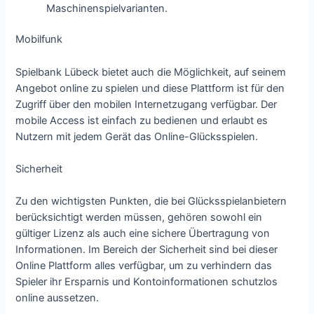
Maschinenspielvarianten.
Mobilfunk
Spielbank Lübeck bietet auch die Möglichkeit, auf seinem
Angebot online zu spielen und diese Plattform ist für den
Zugriff über den mobilen Internetzugang verfügbar. Der
mobile Access ist einfach zu bedienen und erlaubt es
Nutzern mit jedem Gerät das Online-Glücksspielen.
Sicherheit
Zu den wichtigsten Punkten, die bei Glücksspielanbietern
berücksichtigt werden müssen, gehören sowohl ein
gültiger Lizenz als auch eine sichere Übertragung von
Informationen. Im Bereich der Sicherheit sind bei dieser
Online Plattform alles verfügbar, um zu verhindern das
Spieler ihr Ersparnis und Kontoinformationen schutzlos
online aussetzen.