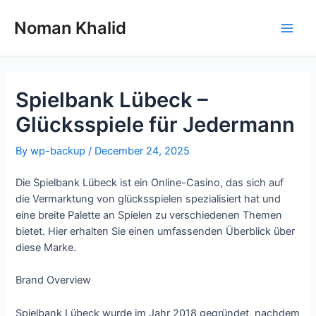
Skip
to
Noman Khalid
Main
content
Men
Spielbank Lübeck –
Glücksspiele für Jedermann
By
wp-backup
/
December 24, 2025
Die Spielbank Lübeck ist ein Online-Casino, das sich auf
die Vermarktung von glücksspielen spezialisiert hat und
eine breite Palette an Spielen zu verschiedenen Themen
bietet. Hier erhalten Sie einen umfassenden Überblick über
diese Marke.
Brand Overview
Spielbank Lübeck wurde im Jahr 2018 gegründet, nachdem