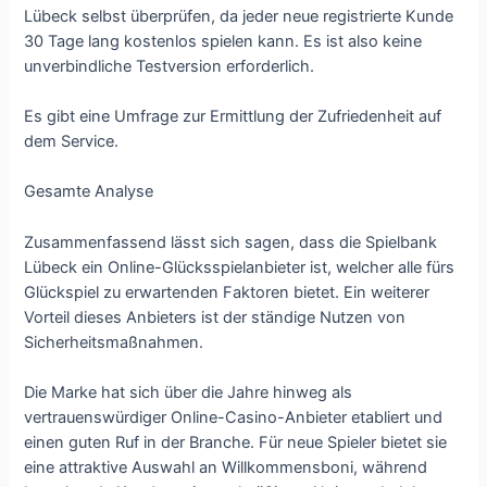
Lübeck selbst überprüfen, da jeder neue registrierte Kunde
30 Tage lang kostenlos spielen kann. Es ist also keine
unverbindliche Testversion erforderlich.
Es gibt eine Umfrage zur Ermittlung der Zufriedenheit auf
dem Service.
Gesamte Analyse
Zusammenfassend lässt sich sagen, dass die Spielbank
Lübeck ein Online-Glücksspielanbieter ist, welcher alle fürs
Glückspiel zu erwartenden Faktoren bietet. Ein weiterer
Vorteil dieses Anbieters ist der ständige Nutzen von
Sicherheitsmaßnahmen.
Die Marke hat sich über die Jahre hinweg als
vertrauenswürdiger Online-Casino-Anbieter etabliert und
einen guten Ruf in der Branche. Für neue Spieler bietet sie
eine attraktive Auswahl an Willkommensboni, während