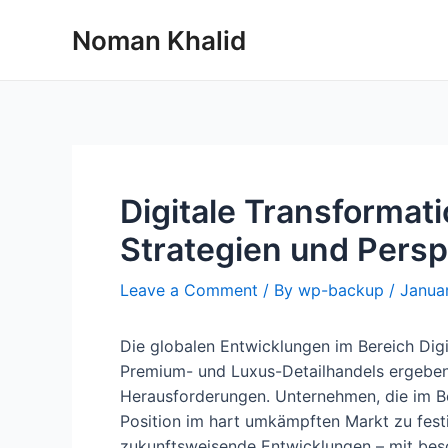
Skip
Noman Khalid
to
content
Digitale Transformat
Strategien und Persp
Leave a Comment
/ By
wp-backup
/
Janua
Die globalen Entwicklungen im Bereich Dig
Premium- und Luxus-Detailhandels ergeben
Herausforderungen. Unternehmen, die im Be
Position im hart umkämpften Markt zu festi
zukunftsweisende Entwicklungen – mit bes