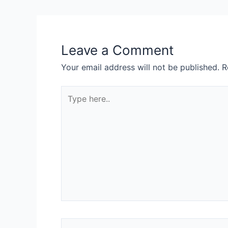
navigation
Leave a Comment
Your email address will not be published.
R
Type
here..
Name*