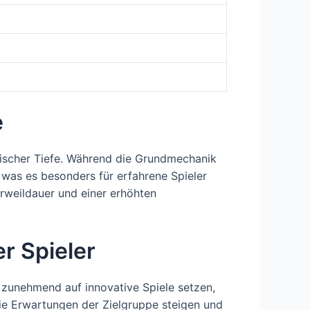
e
gischer Tiefe. Während die Grundmechanik
 was es besonders für erfahrene Spieler
erweildauer und einer erhöhten
r Spieler
r zunehmend auf innovative Spiele setzen,
die Erwartungen der Zielgruppe steigen und