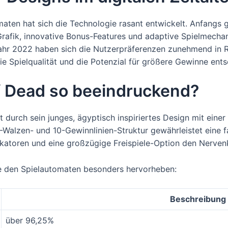
maten hat sich die Technologie rasant entwickelt. Anfangs
Grafik, innovative Bonus-Features und adaptive Spielmecha
hr 2022 haben sich die Nutzerpräferenzen zunehmend in Ri
ie Spielqualität und die Potenzial für größere Gewinne ent
 Dead so beeindruckend?
 durch sein junges, ägyptisch inspiriertes Design mit einer
Walzen- und 10-Gewinnlinien-Struktur gewährleistet eine f
likatoren und eine großzügige Freispiele-Option den Nervenk
die den Spielautomaten besonders hervorheben:
Beschreibung
über 96,25%