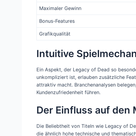
Maximaler Gewinn
Bonus-Features
Grafikqualität
Intuitive Spielmechani
Ein Aspekt, der Legacy of Dead so besonde
unkompliziert ist, erlauben zusätzliche Fe
attraktiv macht. Branchenanalysen belegen,
Kundenzufriedenheit führen.
Der Einfluss auf den
Die Beliebtheit von Titeln wie Legacy of D
die ähnlich hohe technische und thematisc