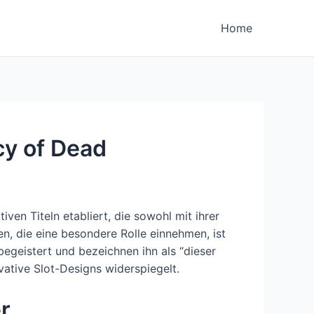
Home
cy of Dead
ven Titeln etabliert, die sowohl mit ihrer
n, die eine besondere Rolle einnehmen, ist
begeistert und bezeichnen ihn als
“dieser
ative Slot-Designs widerspiegelt.
er