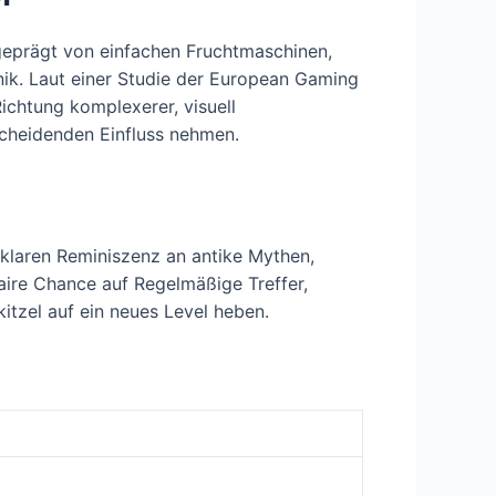
 geprägt von einfachen Fruchtmaschinen,
nik. Laut einer Studie der European Gaming
chtung komplexerer, visuell
scheidenden Einfluss nehmen.
 klaren Reminiszenz an antike Mythen,
aire Chance auf Regelmäßige Treffer,
itzel auf ein neues Level heben.