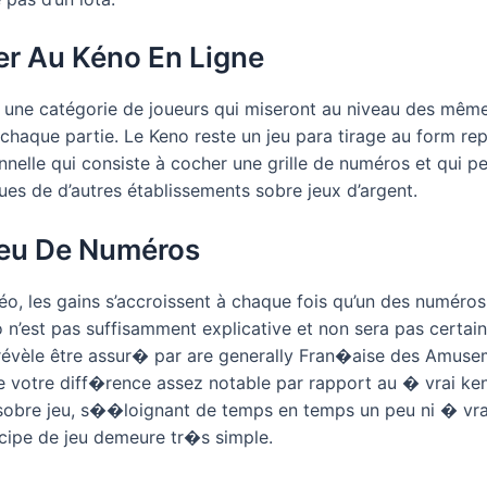
uer Au Kéno En Ligne
i une catégorie de joueurs qui miseront au niveau des mêm
haque partie. Le Keno reste un jeu para tirage au form re
tionnelle qui consiste à cocher une grille de numéros et qui 
vues de d’autres établissements sobre jeux d’argent.
Peu De Numéros
, les gains s’accroissent à chaque fois qu’un des numéros 
o n’est pas suffisamment explicative et non sera pas certa
 révèle être assur� par are generally Fran�aise des Amuse
votre diff�rence assez notable par rapport au � vrai ke
obre jeu, s��loignant de temps en temps un peu ni � vrai
incipe de jeu demeure tr�s simple.