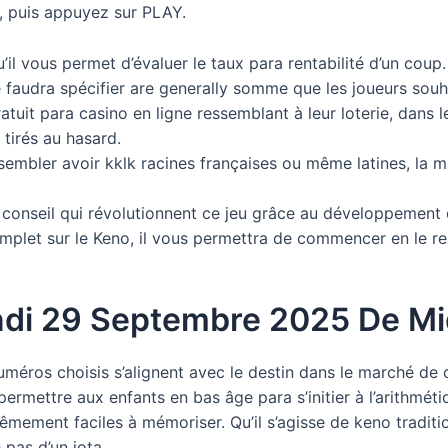
, puis appuyez sur PLAY.
’il vous permet d’évaluer le taux para rentabilité d’un coup.
faudra spécifier are generally somme que les joueurs souh
ratuit para casino en ligne ressemblant à leur loterie, dans 
tirés au hasard.
mbler avoir kklk racines françaises ou même latines, la m
conseil qui révolutionnent ce jeu grâce au développement d
mplet sur le Keno, il vous permettra de commencer en le 
ndi 29 Septembre 2025 De Mi
méros choisis s’alignent avec le destin dans le marché de ce
ettre aux enfants en bas âge para s’initier à l’arithmétiq
rêmement faciles à mémoriser. Qu’il s’agisse de keno traditi
 pas d’un iota.