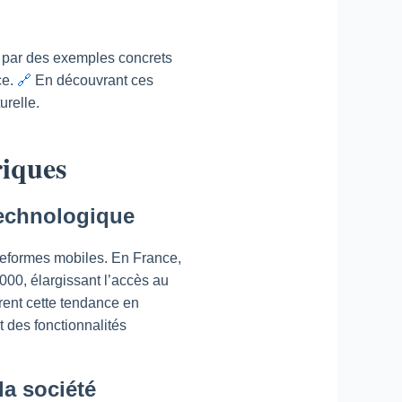
nt par des exemples concrets
ce.
🔗
En découvrant ces
urelle.
riques
technologique
ateformes mobiles. En France,
2000, élargissant l’accès au
trent cette tendance en
 des fonctionnalités
la société