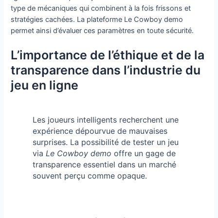
type de mécaniques qui combinent à la fois frissons et
stratégies cachées. La plateforme Le Cowboy demo
permet ainsi d’évaluer ces paramètres en toute sécurité.
L’importance de l’éthique et de la
transparence dans l’industrie du
jeu en ligne
Les joueurs intelligents recherchent une
expérience dépourvue de mauvaises
surprises. La possibilité de tester un jeu
via
Le Cowboy demo
offre un gage de
transparence essentiel dans un marché
souvent perçu comme opaque.