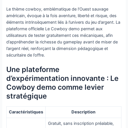
Le thème cowboy, emblématique de l’Ouest sauvage
américain, évoque à la fois aventure, liberté et risque, des
éléments intrinsèquement liés à l’univers du jeu d’argent. La
plateforme officielle Le Cowboy demo permet aux
utilisateurs de tester gratuitement ces mécaniques, afin
d’appréhender la richesse du gameplay avant de miser de
l’argent réel, renforçant la dimension pédagogique et
sécuritaire de l’offre.
Une plateforme
d’expérimentation innovante : Le
Cowboy demo comme levier
stratégique
Caractéristiques
Description
Gratuit, sans inscription préalable,