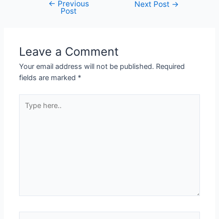
←
Previous
Post
Next Post
→
Post
navigation
Leave a Comment
Your email address will not be published.
Required
fields are marked
*
Type
here..
Name*