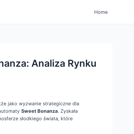
Home
nanza: Analiza Rynku
akże jako wyzwanie strategiczne dla
 automaty
Sweet Bonanza
. Zyskała
sferze słodkiego świata, które