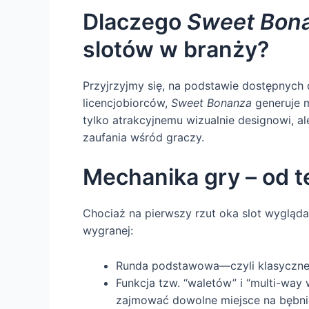
Dlaczego
Sweet Bon
slotów w branży?
Przyjrzyjmy się, na podstawie dostępnych 
licencjobiorców,
Sweet Bonanza
generuje m
tylko atrakcyjnemu wizualnie designowi, a
zaufania wśród graczy.
Mechanika gry – od te
Chociaż na pierwszy rzut oka slot wygląda
wygranej:
Runda podstawowa—czyli klasyczne 
Funkcja tzw. “waletów” i “multi-way
zajmować dowolne miejsce na bębni