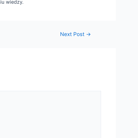
iu wiedzy.
Next Post
→