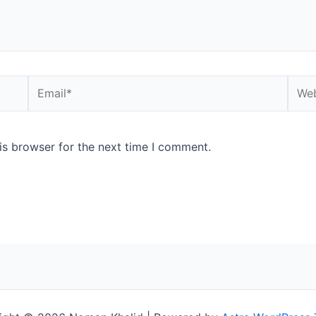
Email*
Webs
is browser for the next time I comment.