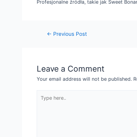
Profesjonalne źródła, takie jak Sweet Bona
Post
←
Previous Post
navigation
Leave a Comment
Your email address will not be published.
R
Type
here..