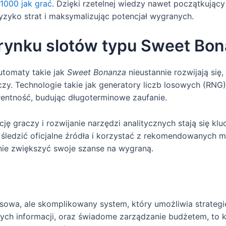
1000 jak grać
. Dzięki rzetelnej wiedzy nawet początkują
yzyko strat i maksymalizując potencjał wygranych.
 rynku slotów typu Sweet Bo
utomaty takie jak
Sweet Bonanza
nieustannie rozwijają si
zy. Technologie takie jak generatory liczb losowych (RNG)
arentność, budując długoterminowe zaufanie.
ję graczy i rozwijanie narzędzi analitycznych stają się 
śledzić oficjalne źródła i korzystać z rekomendowanych m
lnie zwiększyć swoje szanse na wygraną.
losowa, ale skomplikowany system, który umożliwia strateg
ch informacji, oraz świadome zarządzanie budżetem, to kl