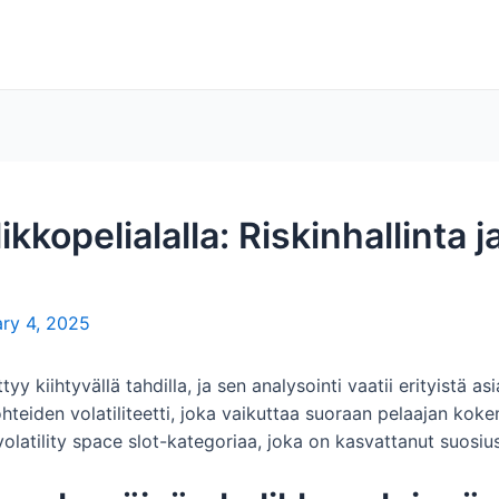
kopelialalla: Riskinhallinta j
ary 4, 2025
tyy kiihtyvällä tahdilla, ja sen analysointi vaatii erityistä 
ohteiden volatiliteetti, joka vaikuttaa suoraan pelaajan koke
volatility space slot
-kategoriaa, joka on kasvattanut suosiu