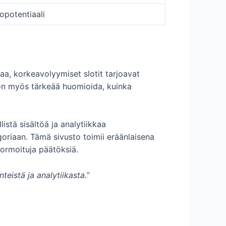
opotentiaali
aa, korkeavolyymiset slotit tarjoavat
 on myös tärkeää huomioida, kuinka
listä sisältöä ja analytiikkaa
oriaan. Tämä sivusto toimii eräänlaisena
formoituja päätöksiä.
eistä ja analytiikasta.”