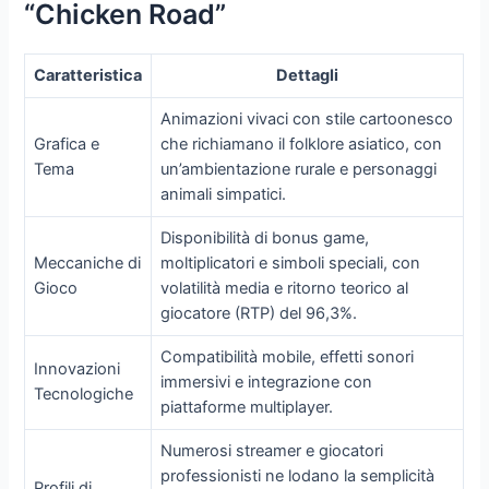
“Chicken Road”
Caratteristica
Dettagli
Animazioni vivaci con stile cartoonesco
Grafica e
che richiamano il folklore asiatico, con
Tema
un’ambientazione rurale e personaggi
animali simpatici.
Disponibilità di bonus game,
Meccaniche di
moltiplicatori e simboli speciali, con
Gioco
volatilità media e ritorno teorico al
giocatore (RTP) del 96,3%.
Compatibilità mobile, effetti sonori
Innovazioni
immersivi e integrazione con
Tecnologiche
piattaforme multiplayer.
Numerosi streamer e giocatori
professionisti ne lodano la semplicità
Profili di