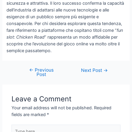
sicurezza e attrattiva. Il loro successo conferma la capacità
dell’industria di adattarsi alle nuove tecnologie e alle
esigenze di un pubblico sempre più esigente e
consapevole. Per chi desidera esplorare questa tendenza,
fare riferimento a piattaforme che ospitano titoli come “
fun
slot: Chicken Road
” rappresenta un modo affidabile per
scoprire che l’evoluzione del gioco online va molto oltre il
semplice passatempo.
←
Previous
Post
Next Post
→
Post
navigation
Leave a Comment
Your email address will not be published.
Required
fields are marked
*
Type