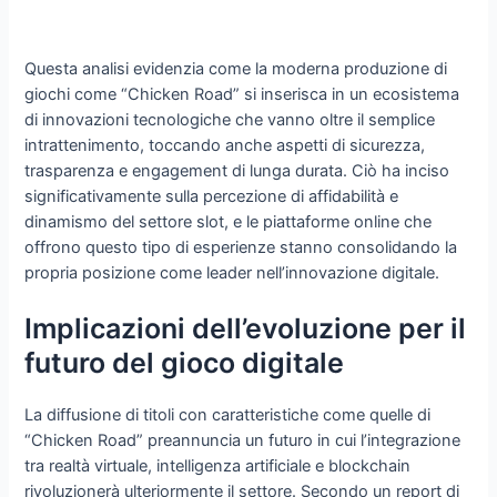
Questa analisi evidenzia come la moderna produzione di
giochi come “Chicken Road” si inserisca in un ecosistema
di innovazioni tecnologiche che vanno oltre il semplice
intrattenimento, toccando anche aspetti di sicurezza,
trasparenza e engagement di lunga durata. Ciò ha inciso
significativamente sulla percezione di affidabilità e
dinamismo del settore slot, e le piattaforme online che
offrono questo tipo di esperienze stanno consolidando la
propria posizione come leader nell’innovazione digitale.
Implicazioni dell’evoluzione per il
futuro del gioco digitale
La diffusione di titoli con caratteristiche come quelle di
“Chicken Road” preannuncia un futuro in cui l’integrazione
tra realtà virtuale, intelligenza artificiale e blockchain
rivoluzionerà ulteriormente il settore. Secondo un report di